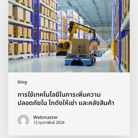
ใช้
เทคโนโลยี
ใน
การ
เพิ่ม
ความ
ปลอดภัย
ใน
โกดัง
ให้
เช่า
และ
blog
คลัง
การใช้เทคโนโลยีในการเพิ่มความ
สินค้า
ปลอดภัยใน โกดังให้เช่า และคลังสินค้า
Webmaster
12 กุมภาพันธ์ 2024