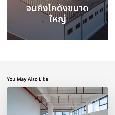
จนถึงโกดังขนาด
ใหญ่
You May Also Like
เทคนิค
การ
วางแผน
งบ
ประมาณ