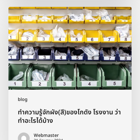
ทำความ
รู้จัก
ผัง(สี)ของ
โกดัง
โรงงาน
ว่า
ทำ
อะไร
ได้
บ้าง
blog
ทำความรู้จักผัง(สี)ของโกดัง โรงงาน ว่า
ทำอะไรได้บ้าง
Webmaster