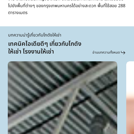
ไปยังพื้นที่ต่างๆ ของกรุงเทพมหานครได้อย่างสะดวก พื้นที่ใช้สอย 288
ตารางเมตร
บทความน่ารู้เกี่ยวกับโกดังให้เช่า
เทคนิคไอเดียดีๆ เกี่ยวกับโกดัง
ให้เช่า โรงงานให้เช่า
อ่านบทความทั้งหมด
โกดัง
การ
ให้
จัด
เช่า
วาง
ใน
สิน
ราคา
ค้า
ไม่
หนั
เกิน
ของ
10,000
พื้นที
บาท
โกดั
ให้
เช่า