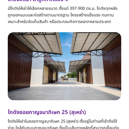
มีโกดังให้เช่าให้เลือกหลายขนาด ตั้งแต่ 397-900 ตร.ม. โกดังทุกหลัง
ถูกออกแบบและก่อสร้างตามมาตรฐาน โครงสร้างแข็งแรง ทนทาน
เหมาะสำหรับจัดเก็บสินค้า หรือประกอบกิจการหลากหลายประเภท
โกดังซอยกาญจนาภิเษก 25 (สุเหร่า)
โกดังให้เช่าในซอยกาญจนาภิเษก 25 (สุเหร่า) ตั้งอยู่ในทำเลที่เข้าถึงได้
ง่าย ใกล้กับถนนกาญจนาภิเษก ซึ่งเป็นเส้นทางหลักที่สามารถเชื่อมต่อ